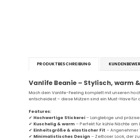
PRODUKTBESCHREIBUNG
KUNDENBEWE
Vanlife Beanie – Stylisch, warm &
Mach dein Vanlife-Feeling komplett mit unseren hoch
entscheidest – diese Mützen sind ein Must-Have für al
Features:
✔
Hochwertige Stickerei
– Langlebige und präzise 
✔
Kuschelig & warm
– Perfekt für kühle Nächte am 
✔
Einheitsgröße & elastischer Fit
– Angenehmer T
✔
Minimalistisches Design
– Zeitloser Look, der zu