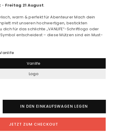
t
-
Freitag 21 August
.
tylisch, warm & perfekt für Abenteurer Mach dein
mplett mit unseren hochwertigen, bestickten
u dich für das schlichte „VANLIFE“-Schriftlogo oder
Symbol entscheidest – diese Mützen sind ein Must-
Vanlife
Vanlife
Logo
nge
IN DEN EINKAUFSWAGEN LEGEN
life
JETZT ZUM CHECKOUT
ffed
anie