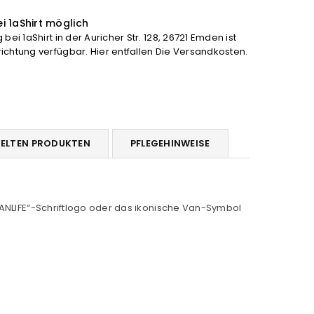
höhen
i 1aShirt möglich
bei 1aShirt in der Auricher Str. 128, 26721 Emden ist
chtung verfügbar. Hier entfallen Die Versandkosten.
DELTEN PRODUKTEN
PFLEGEHINWEISE
„VANLIFE“-Schriftlogo oder das ikonische Van-Symbol