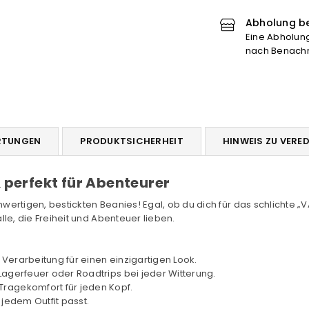
verringern
er
Abholung be
Eine Abholung 
nach Benachri
RTUNGEN
PRODUKTSICHERHEIT
HINWEIS ZU VERE
 perfekt für Abenteurer
wertigen, bestickten Beanies! Egal, ob du dich für das schlichte 
le, die Freiheit und Abenteuer lieben.
Verarbeitung für einen einzigartigen Look.
Lagerfeuer oder Roadtrips bei jeder Witterung.
ragekomfort für jeden Kopf.
 jedem Outfit passt.