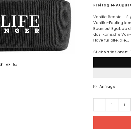
Freitag 14 Augus
Vanlife Beanie – S
Vanlife-Feeling ko
Beanies! Egal, ob d
das ikonische Van-
Have für alle, die...
Stick Variationen:
Anfrage
Menge
Me
Menge
für
für
Vanlife
Van
Cuffed
Cu
Beanie
Be