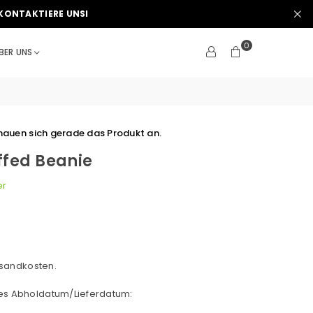
KONTAKTIERE UNSI
0
BER UNS
auen sich gerade das Produkt an.
ffed Beanie
er
sandkosten.
hes Abholdatum/Lieferdatum: