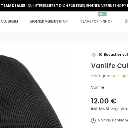
 TEAMDEALER!
DU INTERESSIERST DICH FÜR EINEN EIGENEN VEREINSSHOP?
NEU!
CLUBHEIM
EIGENER VEREINSSHOP
TEAMSPORT-SHOP
Ü
10
Besucher sch
Vanlife Cu
Verfügbar:
Auf Lag
Vanlife
12.00 €
Normaler
Preis
inkl. MwSt. zzgl .
Ver
Vorrausichtlic