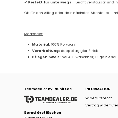
✔
Perfekt für unterwegs
– Leicht verstaubar und im
Ob für den Alltag oder dein nächstes Abenteuer – mi
Merkmale:
Material:
100% Polyacryl
Verarbeitung:
doppellagigier Strick
Pflegehinweis:
bei 40° waschbar, Bügeln erlau
Teamdealer by 1aShirt.de
INFORMATION
Widerrufsrecht
Vertrag widerrufe
Bernd Grotlüschen
Auricher Str. 128