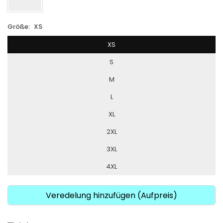
Größe:
XS
XS
S
M
L
XL
2XL
3XL
4XL
Veredelung hinzufügen (Aufpreis)