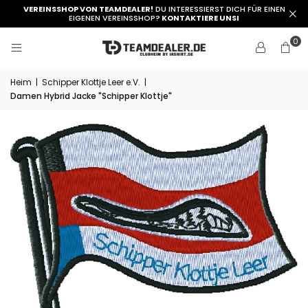
VEREINSSHOP VON TEAMDEALER!
DU INTERESSIERST DICH FÜR EINEN
EIGENEN VEREINSSHOP?
KONTAKTIERE UNSI
0
Heim
|
Schipper Klottje Leer e.V.
|
Damen Hybrid Jacke "Schipper Klottje"