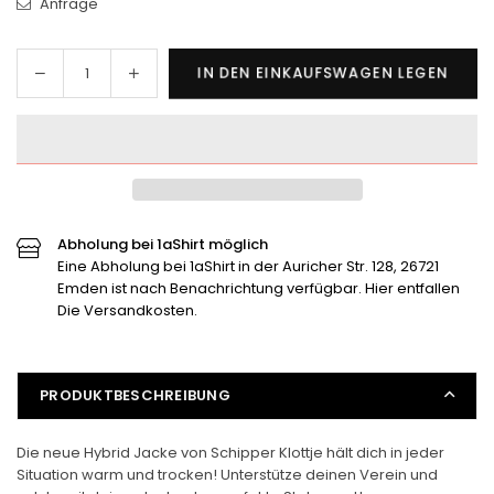
Anfrage
Menge
Menge
IN DEN EINKAUFSWAGEN LEGEN
Menge
für
für
Damen
Damen
Hybrid
Hybrid
Jacke
Jacke
&quot;Schipper
&quot;Schipper
Klottje&quot;
Klottje&quot;
verringern
erhöhen
Abholung bei 1aShirt möglich
Eine Abholung bei 1aShirt in der Auricher Str. 128, 26721
Emden ist nach Benachrichtung verfügbar. Hier entfallen
Die Versandkosten.
PRODUKTBESCHREIBUNG
Die neue Hybrid Jacke von Schipper Klottje hält dich in jeder
Situation warm und trocken! Unterstütze deinen Verein und