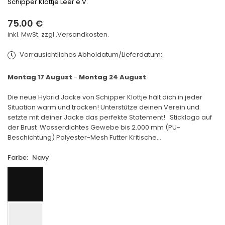
Schipper Klottje Leer e.V.
75.00 €
Normaler
inkl. MwSt. zzgl .
Versandkosten.
Preis
Vorrausichtliches Abholdatum/Lieferdatum:
Montag 17 August
-
Montag 24 August
.
Die neue Hybrid Jacke von Schipper Klottje hält dich in jeder
Situation warm und trocken! Unterstütze deinen Verein und
setzte mit deiner Jacke das perfekte Statement! Sticklogo auf
der Brust Wasserdichtes Gewebe bis 2.000 mm (PU-
Beschichtung) Polyester-Mesh Futter Kritische...
Farbe:
Navy