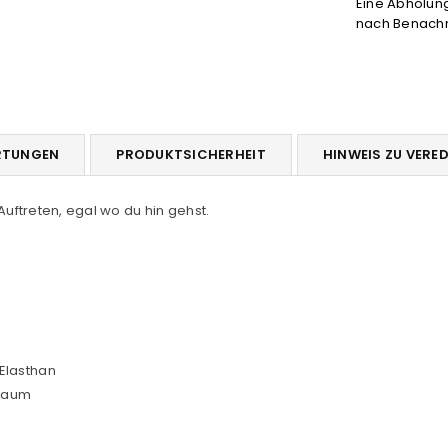
Eine Abholung 
verringern
er
nach Benachri
RTUNGEN
PRODUKTSICHERHEIT
HINWEIS ZU VERE
 Auftreten, egal wo du hin gehst.
Elasthan
 Saum