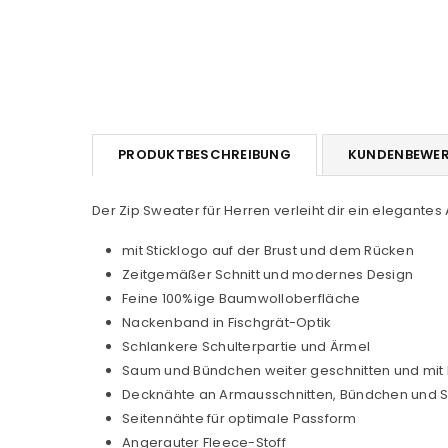
PRODUKTBESCHREIBUNG
KUNDENBEWE
Der Zip Sweater für Herren verleiht dir ein elegantes
mit Sticklogo auf der Brust und dem Rücken
Zeitgemäßer Schnitt und modernes Design
Feine 100%ige Baumwolloberfläche
Nackenband in Fischgrät-Optik
Schlankere Schulterpartie und Ärmel
Saum und Bündchen weiter geschnitten und mit 
Decknähte an Armausschnitten, Bündchen und
Seitennähte für optimale Passform
Angerauter Fleece-Stoff