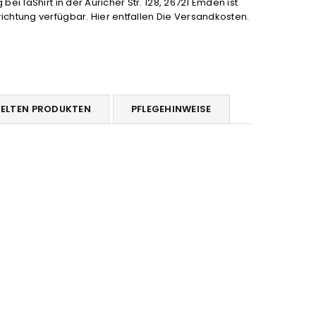
bei 1aShirt in der Auricher Str. 128, 26721 Emden ist
höhen
chtung verfügbar. Hier entfallen Die Versandkosten.
DELTEN PRODUKTEN
PFLEGEHINWEISE