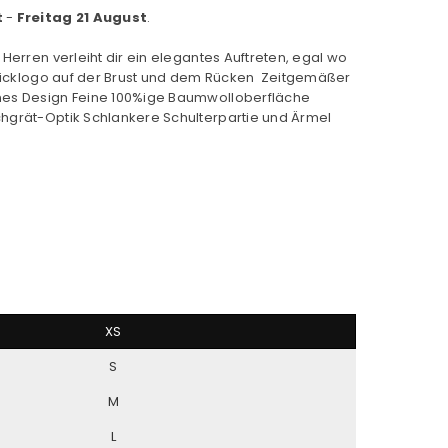
t
-
Freitag 21 August
.
 Herren verleiht dir ein elegantes Auftreten, egal wo
Sticklogo auf der Brust und dem Rücken Zeitgemäßer
nes Design Feine 100%ige Baumwolloberfläche
hgrät-Optik Schlankere Schulterpartie und Ärmel
XS
S
M
L