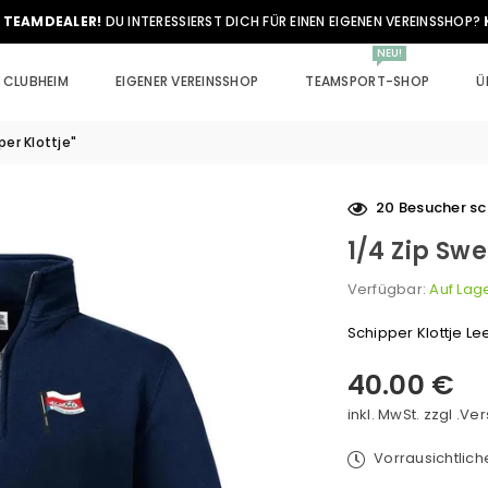
 TEAMDEALER!
DU INTERESSIERST DICH FÜR EINEN EIGENEN VEREINSSHOP?
NEU!
CLUBHEIM
EIGENER VEREINSSHOP
TEAMSPORT-SHOP
Ü
per Klottje"
20
Besucher sc
1/4 Zip Swe
Verfügbar:
Auf Lag
Schipper Klottje Lee
40.00 €
Normaler
Preis
inkl. MwSt. zzgl .
Ver
Vorrausichtlic