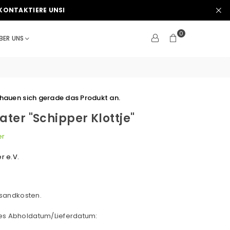
KONTAKTIERE UNSI
0
BER UNS
hauen sich gerade das Produkt an.
ater "Schipper Klottje"
er
r e.V.
sandkosten.
hes Abholdatum/Lieferdatum: