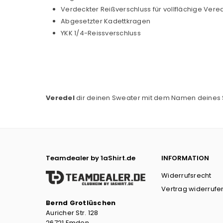
Verdeckter Reißverschluss für vollflächige Ver
Abgesetzter Kadettkragen
YKK 1/4-Reissverschluss
Veredel
dir deinen Sweater mit dem Namen deines 
Teamdealer by 1aShirt.de
INFORMATION
Widerrufsrecht
Vertrag widerrufe
Bernd Grotlüschen
Auricher Str. 128
26721 Emden