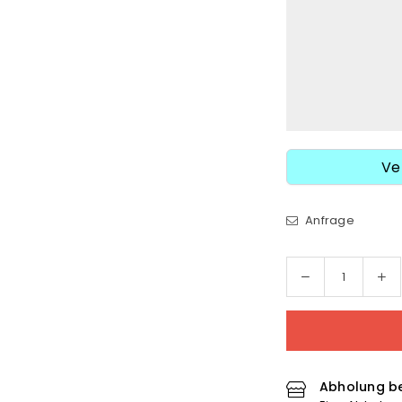
Ve
Anfrage
Menge
Me
Menge
für
für
1/4
1/4
Zip
Zi
Sweater
Sw
&quot;Schipper
&q
Abholung be
Klottje&quot;
Klo