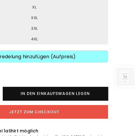
XL
XXL
3XL
4XL
redelung hinzufügen (Aufpreis)
nge
IN DEN EINKAUFSWAGEN LEGEN
JETZT ZUM CHECKOUT
p
eater
uot;Schipper
i 1aShirt möglich
ttje&quot;