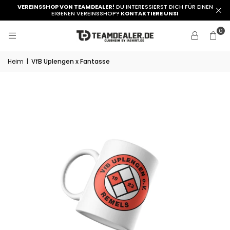
VEREINSSHOP VON TEAMDEALER!
DU INTERESSIERST DICH FÜR EINEN
EIGENEN VEREINSSHOP?
KONTAKTIERE UNSI
0
Heim
|
VfB Uplengen x Fantasse