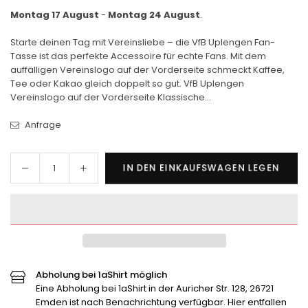
Montag 17 August
-
Montag 24 August
.
Starte deinen Tag mit Vereinsliebe – die VfB Uplengen Fan-
Tasse ist das perfekte Accessoire für echte Fans. Mit dem
auffälligen Vereinslogo auf der Vorderseite schmeckt Kaffee,
Tee oder Kakao gleich doppelt so gut. VfB Uplengen
Vereinslogo auf der Vorderseite Klassische...
Anfrage
Menge
Menge
IN DEN EINKAUFSWAGEN LEGEN
Menge
für
für
VfB
VfB
Uplengen
Uplengen
x
x
Fantasse
Fantasse
verringern
erhöhen
Abholung bei 1aShirt möglich
Eine Abholung bei 1aShirt in der Auricher Str. 128, 26721
Emden ist nach Benachrichtung verfügbar. Hier entfallen