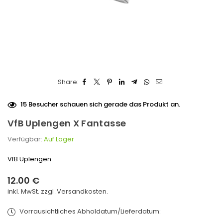
Share:
15
Besucher schauen sich gerade das Produkt an.
VfB Uplengen X Fantasse
Verfügbar:
Auf Lager
VfB Uplengen
12.00 €
Normaler
inkl. MwSt. zzgl .
Versandkosten.
Preis
Vorrausichtliches Abholdatum/Lieferdatum: