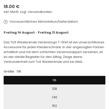
18.00 €
Normaler
inkl. MwSt. zzgl .
Versandkosten.
Preis
Vorrausichtliches Abholdatum/Lieferdatum:
Freitag 14 August
-
Freitag 21 August
.
Das TUS Westerende Vereinslogo T-Shirt ist ein unverzichtbares
Accessoire für jeden Kleiderschrank. In vier angesagten Farben
erhältlich und mit dem schlichten Vereinswappen versehen, ist
es der ideale Begleiter für den Alltag. Zeige deine
Verbundenheit zum TuS Westerende und sei stets...
Größe:
116
116
128
140
152