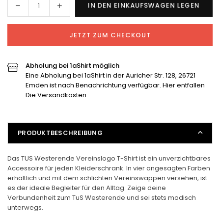
Menge
Menge
IN DEN EINKAUFSWAGEN LEGEN
Menge
für
für
TUS
TUS
JETZT ZUM CHECKOUT
Westerende
Westerende
Vereinslogo
Vereinslogo
Kindershirt
Kindershirt
Abholung bei 1aShirt möglich
verringern
erhöhen
Eine Abholung bei 1aShirt in der Auricher Str. 128, 26721
Emden ist nach Benachrichtung verfügbar. Hier entfallen
Die Versandkosten.
PRODUKTBESCHREIBUNG
Das TUS Westerende Vereinslogo T-Shirt ist ein unverzichtbares
Accessoire für jeden Kleiderschrank. In vier angesagten Farben
erhältlich und mit dem schlichten Vereinswappen versehen, ist
es der ideale Begleiter für den Alltag. Zeige deine
Verbundenheit zum TuS Westerende und sei stets modisch
unterwegs.