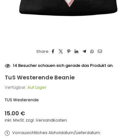
Share:
14
Besucher schauen sich gerade das Produkt an.
TuS Westerende Beanie
Verfügbar:
Auf Lager
TUS Westerende
15.00 €
Normaler
inkl. MwSt. zzgl .
Versandkosten.
Preis
Vorrausichtliches Abholdatum/Lieferdatum: