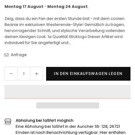
Montag 17 August
-
Montag 24 August
.
Zeig, dass du ein Fan der ersten Stunde bist - mit dem coolen
Beanie im exklusiven Westerende-Style! Gemütlich zu tragen,
hervorragender Schnitt, und stylische Verarbeitung vollenden
deinen lässigen Look. 1a Qualität Sticklogo Dieser Artikel wird
individuell für Sie angefertigt und...
Anfrage
Menge
Menge
IN DEN EINKAUFSWAGEN LEGEN
Menge
für
für
TuS
TuS
Westerende
Westerende
Beanie
Beanie
verringern
erhöhen
Abholung bei 1aShirt möglich
Eine Abholung bei 1aShirt in der Auricher Str. 128, 26721
Emden ist nach Benachrichtung verfügbar. Hier entfallen