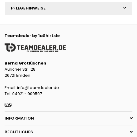
PFLEGEHINWEISE
Teamdealer by 1aShirt.de
Bernd Grotlüschen
Auricher Str. 128
26721 Emden
Email: info@teamdealer.de
Tel: 04921 - 909597
Instagram
Whatsapp
INFORMATION
RECHTLICHES