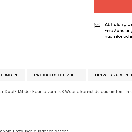
TuS
Tu
Weene
We
Beanie
Be
verringern
er
Abholung be
Eine Abholung 
nach Benachri
RTUNGEN
PRODUKTSICHERHEIT
HINWEIS ZU VERE
en Kopf? Mit der Beanie vom TuS Weene kannst du das ändern. In d
nd ist vom Umtausch ausgeschlossen!