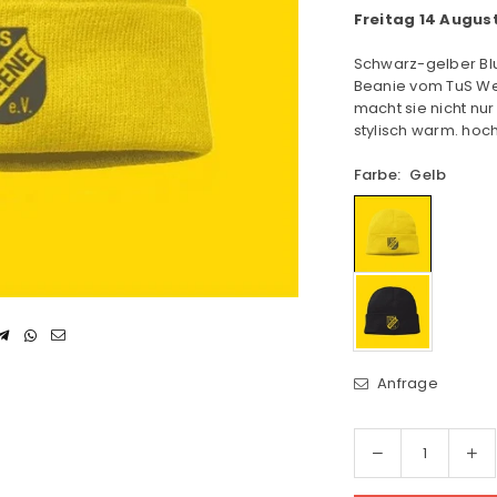
Freitag 14 Augus
Schwarz-gelber Blu
Beanie vom TuS We
macht sie nicht nu
stylisch warm. hoc
Farbe:
Gelb
Anfrage
Menge
Me
Menge
für
für