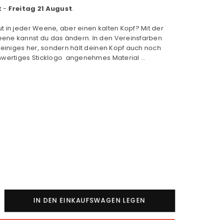
t
-
Freitag 21 August
.
t in jeder Weene, aber einen kalten Kopf? Mit der
ene kannst du das ändern. In den Vereinsfarben
r einiges her, sondern hält deinen Kopf auch noch
hwertiges Sticklogo angenehmes Material ...
nge
IN DEN EINKAUFSWAGEN LEGEN