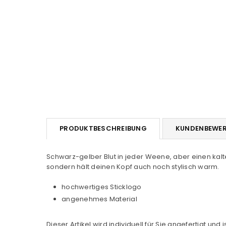
PRODUKTBESCHREIBUNG
KUNDENBEWE
Schwarz-gelber Blut in jeder Weene, aber einen kalt
sondern hält deinen Kopf auch noch stylisch warm.
hochwertiges Sticklogo
angenehmes Material
Dieser Artikel wird individuell für Sie angefertigt u