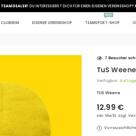
 TEAMDEALER!
DU INTERESSIERST DICH FÜR EINEN EIGENEN VEREINSSHOP?
NEU!
CLUBHEIM
EIGENER VEREINSSHOP
TEAMSPORT-SHOP
Ü
7
Besucher scha
TuS Weene
Verfügbar:
Auf Lag
TUS Weene
12.99 €
Normaler
Preis
inkl. MwSt. zzgl .
Ver
Vorrausichtlic