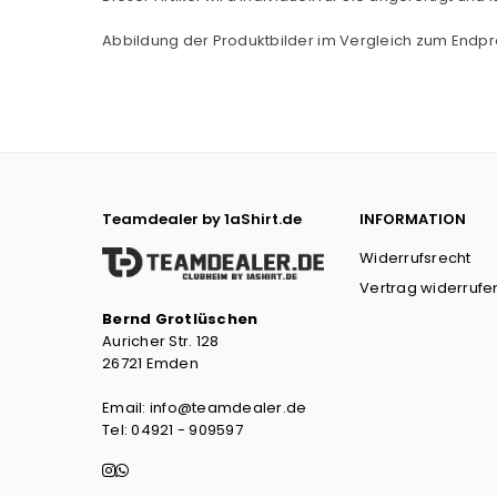
Abbildung der Produktbilder im Vergleich zum Endpr
Teamdealer by 1aShirt.de
INFORMATION
Widerrufsrecht
Vertrag widerrufe
Bernd Grotlüschen
Auricher Str. 128
26721 Emden
Email: info@teamdealer.de
Tel: 04921 - 909597
Instagram
Whatsapp