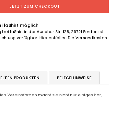
S
JETZT ZUM CHECKOUT
ene
anie
höhen
i 1aShirt möglich
bei 1aShirt in der Auricher Str. 128, 26721 Emden ist
chtung verfügbar. Hier entfallen Die Versandkosten.
DELTEN PRODUKTEN
PFLEGEHINWEISE
en Vereinsfarben macht sie nicht nur einiges her,