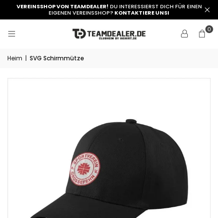
VEREINSSHOP VON TEAMDEALER!
DU INTERESSIERST DICH FÜR EINEN
EIGENEN VEREINSSHOP?
KONTAKTIERE UNSI
0
Heim
|
SVG Schirmmütze