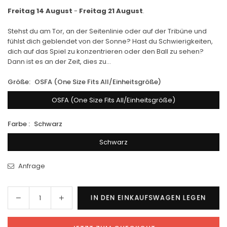
Freitag 14 August
-
Freitag 21 August
.
Stehst du am Tor, an der Seitenlinie oder auf der Tribüne und
fühlst dich geblendet von der Sonne? Hast du Schwierigkeiten,
dich auf das Spiel zu konzentrieren oder den Ball zu sehen?
Dann ist es an der Zeit, dies zu...
Größe:
OSFA (One Size Fits All/Einheitsgröße)
OSFA (One Size Fits All/Einheitsgröße)
Farbe :
Schwarz
Schwarz
Anfrage
Menge
Menge
IN DEN EINKAUFSWAGEN LEGEN
Menge
für
für
SVG
SVG