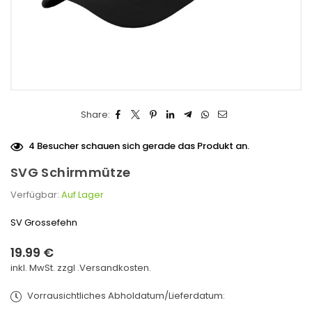
Share:
4
Besucher schauen sich gerade das Produkt an.
SVG Schirmmütze
Verfügbar:
Auf Lager
SV Grossefehn
19.99 €
Normaler
inkl. MwSt. zzgl .
Versandkosten.
Preis
Vorrausichtliches Abholdatum/Lieferdatum: