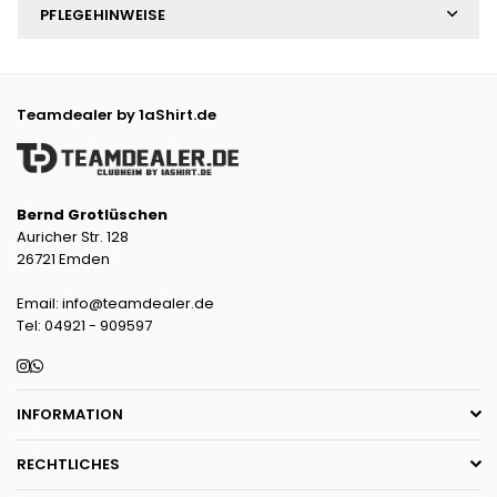
PFLEGEHINWEISE
Teamdealer by 1aShirt.de
Bernd Grotlüschen
Auricher Str. 128
26721 Emden
Email: info@teamdealer.de
Tel: 04921 - 909597
Instagram
Whatsapp
INFORMATION
RECHTLICHES