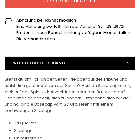
JETZT ZUM CHECKOUT
Schirmmütze
Schirmmütze
verringern
erhöhen
Abholung bei 1aShirt möglich
Eine Abholung bei 1aShirt in der Auricher Str. 128, 26721
Emden ist nach Benachrichtung verfügbar. Hier entfallen
Die Versandkosten.
PRODUKTBESCHREIBUNG
Stehst du am Tor, an der Seitenlinie oder auf der Tribüne und
fühlst dich geblendet von der Sonne? Hast du Schwierigkeiten,
dich auf das Spiel zu konzentrieren oder den Ball zu sehen?
Dann ist es an der Zeit, dies zu ändern! Entspanne dich wieder
und hol dir die Basecap vom SV Großefehn mit einem
hochwertigen Sticklogo.
1a Qualität
Sticklogo
Einheitsgröße