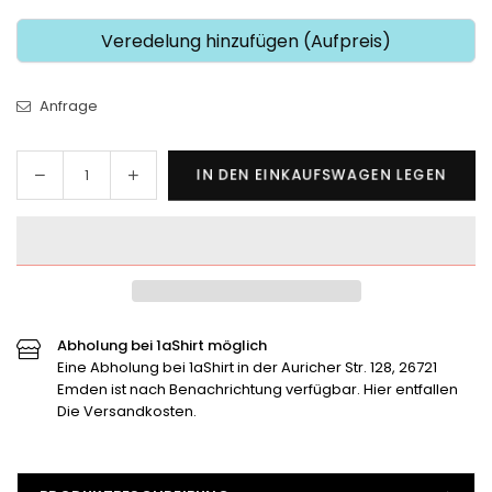
Veredelung hinzufügen (Aufpreis)
Anfrage
Menge
Menge
IN DEN EINKAUFSWAGEN LEGEN
Menge
für
für
SV
SV
Neufirrel
Neufirrel
-
-
T-
T-
Shirt
Shirt
-
-
Abholung bei 1aShirt möglich
Herren
Eine Abholung bei 1aShirt in der Auricher Str. 128, 26721
Herren
Emden ist nach Benachrichtung verfügbar. Hier entfallen
verringern
erhöhen
Die Versandkosten.