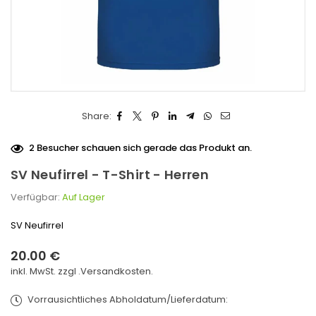
Share:
2
Besucher schauen sich gerade das Produkt an.
SV Neufirrel - T-Shirt - Herren
Verfügbar:
Auf Lager
SV Neufirrel
20.00 €
Normaler
inkl. MwSt. zzgl .
Versandkosten.
Preis
Vorrausichtliches Abholdatum/Lieferdatum: