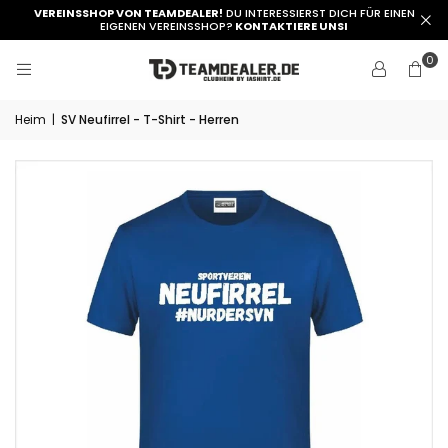
VEREINSSHOP VON TEAMDEALER!
DU INTERESSIERST DICH FÜR EINEN
EIGENEN VEREINSSHOP?
KONTAKTIERE UNSI
0
Heim
|
SV Neufirrel - T-Shirt - Herren