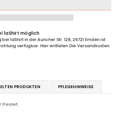
firrel
orts
i 1aShirt möglich
höhen
bei 1aShirt in der Auricher Str. 128, 26721 Emden ist
chtung verfügbar. Hier entfallen Die Versandkosten.
DELTEN PRODUKTEN
PFLEGEHINWEISE
 Freizeit.