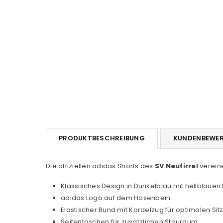
PRODUKTBESCHREIBUNG
KUNDENBEWE
Die offiziellen adidas Shorts des
SV Neufirrel
vereine
Klassisches Design in Dunkelblau mit hellblauen
adidas Logo auf dem Hosenbein
Elastischer Bund mit Kordelzug für optimalen Sit
Seitentaschen für zusätzlichen Stauraum