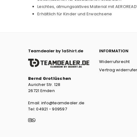
Leichtes, atmungsaktives Material mit AEROREA
Erhältlich für Kinder und Erwachsene
Teamdealer by 1aShirt.de
INFORMATION
Widerrufsrecht
Vertrag widerrufe
Bernd Grotlüschen
Auricher Str. 128
26721 Emden
Email: info@teamdealer.de
Tel: 04921 - 909597
Instagram
Whatsapp