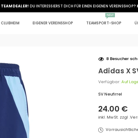
 TEAMDEALER!
DU INTERESSIERST DICH FÜR EINEN EIGENEN VEREINSSHOP?
NEU!
CLUBHEIM
EIGENER VEREINSSHOP
TEAMSPORT-SHOP
Ü
8
Besucher scha
Adidas X SV
Verfügbar:
Auf Lag
SV Neufirrel
24.00 €
Normaler
Preis
inkl. MwSt. zzgl .
Ver
Vorrausichtlic