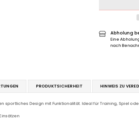
x
x
SV
SV
Neufirrel
Neu
-
-
Shorts
Sh
Abholung be
verringern
er
Eine Abholung 
nach Benachri
RTUNGEN
PRODUKTSICHERHEIT
HINWEIS ZU VERE
n sportliches Design mit Funktionalität. Ideal für Training, Spiel oder
 Einsätzen
z