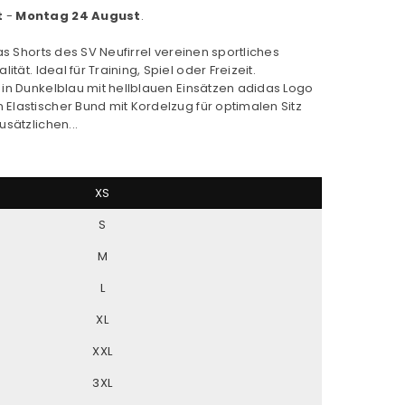
t
-
Montag 24 August
.
das Shorts des SV Neufirrel vereinen sportliches
ität. Ideal für Training, Spiel oder Freizeit.
 in Dunkelblau mit hellblauen Einsätzen adidas Logo
Elastischer Bund mit Kordelzug für optimalen Sitz
usätzlichen...
XS
S
M
L
XL
XXL
3XL