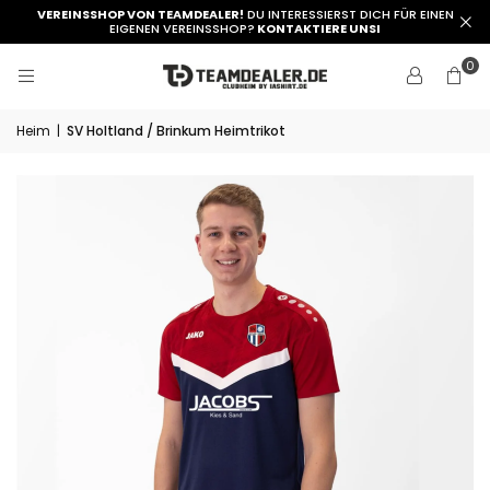
VEREINSSHOP VON TEAMDEALER!
DU INTERESSIERST DICH FÜR EINEN
EIGENEN VEREINSSHOP?
KONTAKTIERE UNSI
0
Heim
|
SV Holtland / Brinkum Heimtrikot