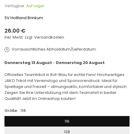
Verfügbar:
Auf Lager
SV Holtland Brinkum
26.00 €
Normaler
inkl. MwSt. zzgl .
Versandkosten.
Preis
Vorrausichtliches Abholdatum/Lieferdatum:
Donnerstag 13 August
-
Donnerstag 20 August
.
Offizielles Teamtrikot in Rot-Blau für echte Fans! Hochwertiges
JAKO Trikot mit Vereinslogo und Sponsorendruck. Ideal für
Spieltage und Freizeit – atmungsaktiv, komfortabel und stylisch.
Zeigen Sie Ihre Unterstützung mit dem Teamshirt in bester
Qualität! Jetzt im Onlineshop kaufen!
Größe:
116
116
128