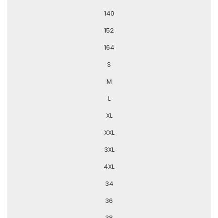
140
152
164
S
M
L
XL
XXL
3XL
4XL
34
36
38