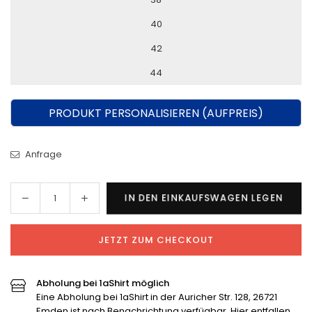
40
42
44
PRODUKT PERSONALISIEREN (AUFPREIS)
Anfrage
Menge
Menge
IN DEN EINKAUFSWAGEN LEGEN
Menge
für
für
SV
SV
JETZT ZUM CHECKOUT
Holtland
Holtland
/
/
Brinkum
Brinkum
Abholung bei 1aShirt möglich
Heimtrikot
Heimtrikot
Eine Abholung bei 1aShirt in der Auricher Str. 128, 26721
verringern
erhöhen
Emden ist nach Benachrichtung verfügbar. Hier entfallen