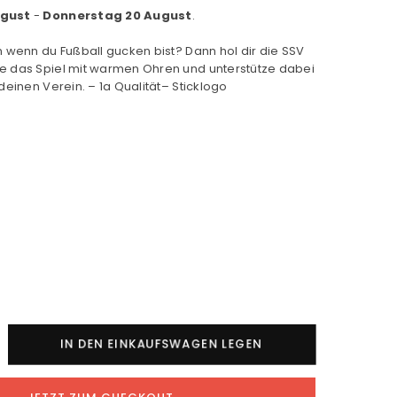
ugust
-
Donnerstag 20 August
.
n wenn du Fußball gucken bist? Dann hol dir die SSV
e das Spiel mit warmen Ohren und unterstütze dabei
deinen Verein. – 1a Qualität– Sticklogo
nge
IN DEN EINKAUFSWAGEN LEGEN
V