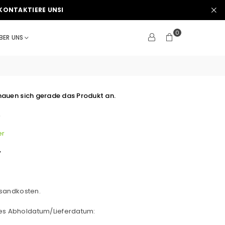
KONTAKTIERE UNSI
0
BER UNS
auen sich gerade das Produkt an.
e
er
V
sandkosten.
hes Abholdatum/Lieferdatum: