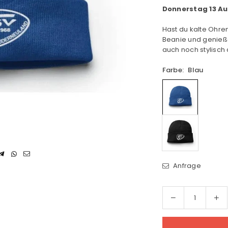
Donnerstag 13 A
Hast du kalte Ohre
Beanie und genieß
auch noch stylisch 
Farbe:
Blau
Anfrage
Menge
Me
Menge
für
für
SSV
SS