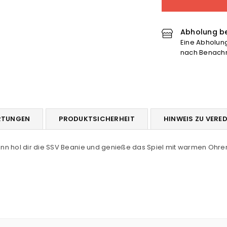
Beanie
Be
verringern
er
Abholung be
Eine Abholung 
nach Benachri
RTUNGEN
PRODUKTSICHERHEIT
HINWEIS ZU VERE
ann hol dir die SSV Beanie und genieße das Spiel mit warmen Ohren