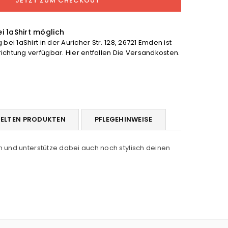
JETZT ZUM CHECKOUT
anie
höhen
i 1aShirt möglich
bei 1aShirt in der Auricher Str. 128, 26721 Emden ist
chtung verfügbar. Hier entfallen Die Versandkosten.
DELTEN PRODUKTEN
PFLEGEHINWEISE
 und unterstütze dabei auch noch stylisch deinen