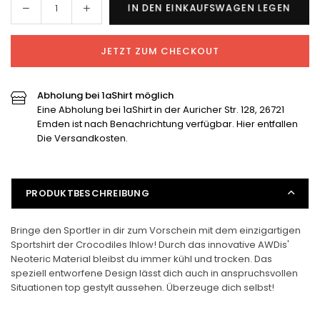
Menge
Menge
IN DEN EINKAUFSWAGEN LEGEN
Menge
für
für
Crocodiles
Crocodiles
JETZT ZUM CHECKOUT
Sportshirt
Sportshirt
verringern
erhöhen
Abholung bei 1aShirt möglich
Eine Abholung bei 1aShirt in der Auricher Str. 128, 26721
Emden ist nach Benachrichtung verfügbar. Hier entfallen
Die Versandkosten.
PRODUKTBESCHREIBUNG
Bringe den Sportler in dir zum Vorschein mit dem einzigartigen
Sportshirt der Crocodiles Ihlow! Durch das innovative AWDis'
Neoteric Material bleibst du immer kühl und trocken. Das
speziell entworfene Design lässt dich auch in anspruchsvollen
Situationen top gestylt aussehen. Überzeuge dich selbst!