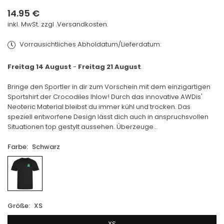
14.95 €
Normaler
inkl. MwSt. zzgl .
Versandkosten.
Preis
Vorrausichtliches Abholdatum/Lieferdatum:
Freitag 14 August
-
Freitag 21 August
.
Bringe den Sportler in dir zum Vorschein mit dem einzigartigen
Sportshirt der Crocodiles Ihlow! Durch das innovative AWDis'
Neoteric Material bleibst du immer kühl und trocken. Das
speziell entworfene Design lässt dich auch in anspruchsvollen
Situationen top gestylt aussehen. Überzeuge...
Farbe:
Schwarz
Größe:
XS
XS