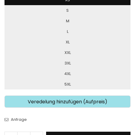
S
M
L
XL
XXL
3XL
4XL
5XL
Veredelung hinzufügen (Aufpreis)
Anfrage