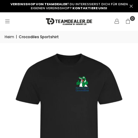
VEREINSSHOP VON TEAMDEALER!
DU INTERESSIERST DICH FÜR EINEN
EIGENEN VEREINSSHOP?
KONTAKTIERE UNSI
0
Heim
|
Crocodiles Sportshirt