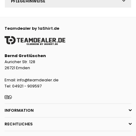
PFLEGEHINWEISE
Teamdealer by 1aShirt.de
Bernd Grotlüschen
Auricher Str. 128
26721 Emden
Email: info@teamdealer.de
Tel: 04921 - 909597
Instagram
Whatsapp
INFORMATION
RECHTLICHES