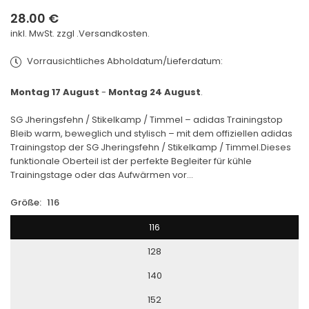
28.00 €
Normaler
inkl. MwSt. zzgl .
Versandkosten.
Preis
Vorrausichtliches Abholdatum/Lieferdatum:
Montag 17 August
-
Montag 24 August
.
SG Jheringsfehn / Stikelkamp / Timmel – adidas Trainingstop
Bleib warm, beweglich und stylisch – mit dem offiziellen adidas
Trainingstop der SG Jheringsfehn / Stikelkamp / Timmel.Dieses
funktionale Oberteil ist der perfekte Begleiter für kühle
Trainingstage oder das Aufwärmen vor...
Größe:
116
116
128
140
152