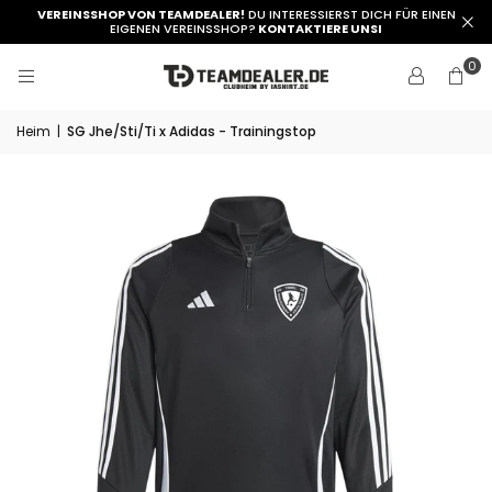
VEREINSSHOP VON TEAMDEALER!
DU INTERESSIERST DICH FÜR EINEN
EIGENEN VEREINSSHOP?
KONTAKTIERE UNSI
0
Heim
|
SG Jhe/Sti/Ti x Adidas - Trainingstop