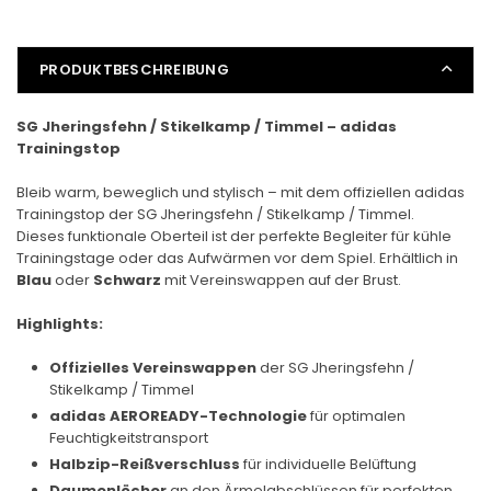
PRODUKTBESCHREIBUNG
SG Jheringsfehn / Stikelkamp / Timmel – adidas
Trainingstop
Bleib warm, beweglich und stylisch – mit dem offiziellen adidas
Trainingstop der SG Jheringsfehn / Stikelkamp / Timmel.
Dieses funktionale Oberteil ist der perfekte Begleiter für kühle
Trainingstage oder das Aufwärmen vor dem Spiel. Erhältlich in
Blau
oder
Schwarz
mit Vereinswappen auf der Brust.
Highlights:
Offizielles Vereinswappen
der SG Jheringsfehn /
Stikelkamp / Timmel
adidas AEROREADY-Technologie
für optimalen
Feuchtigkeitstransport
Halbzip-Reißverschluss
für individuelle Belüftung
Daumenlöcher
an den Ärmelabschlüssen für perfekten