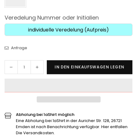
Veredelung Nummer oder Initialien
individuelle Veredelung (Aufpreis)
Anfrage
Menge
Menge
IN DEN EINKAUFSWAGEN LEGEN
Menge
für
für
SG
SG
Jhe/Sti/Ti
Jhe/Sti/Ti
x
x
Adidas
Adidas
-
-
Trainingstop
Trainingstop
Abholung bei 1aShirt möglich
verringern
Eine Abholung bei 1aShirt in der Auricher Str. 128, 26721
erhöhen
Emden ist nach Benachrichtung verfügbar. Hier entfallen
Die Versandkosten.