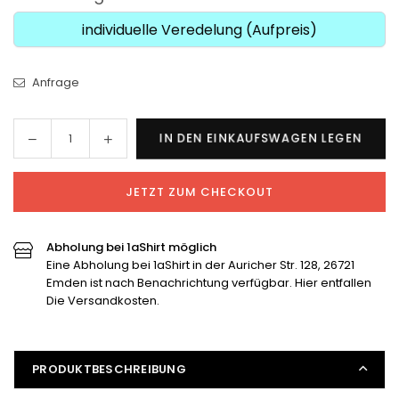
individuelle Veredelung (Aufpreis)
Anfrage
Menge
Menge
IN DEN EINKAUFSWAGEN LEGEN
Menge
für
für
SG
SG
JETZT ZUM CHECKOUT
Jhe/Sti/Ti
Jhe/Sti/Ti
-
-
All
All
Abholung bei 1aShirt möglich
Black
Black
Eine Abholung bei 1aShirt in der Auricher Str. 128, 26721
Hoodie
Hoodie
Emden ist nach Benachrichtung verfügbar. Hier entfallen
verringern
erhöhen
Die Versandkosten.
PRODUKTBESCHREIBUNG