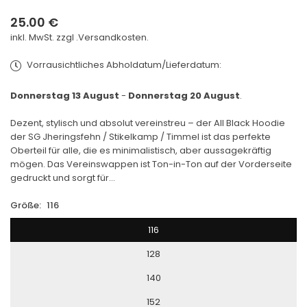
25.00 €
Normaler
inkl. MwSt. zzgl .
Versandkosten.
Preis
Vorrausichtliches Abholdatum/Lieferdatum:
Donnerstag 13 August
-
Donnerstag 20 August
.
Dezent, stylisch und absolut vereinstreu – der All Black Hoodie
der SG Jheringsfehn / Stikelkamp / Timmel ist das perfekte
Oberteil für alle, die es minimalistisch, aber aussagekräftig
mögen. Das Vereinswappen ist Ton-in-Ton auf der Vorderseite
gedruckt und sorgt für...
Größe:
116
116
128
140
152