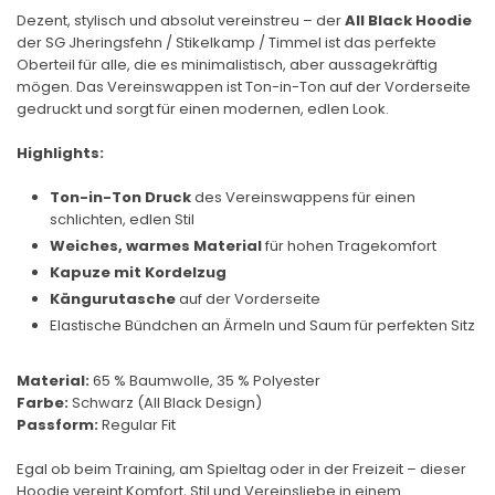
Dezent, stylisch und absolut vereinstreu – der
All Black Hoodie
der SG Jheringsfehn / Stikelkamp / Timmel ist das perfekte
Oberteil für alle, die es minimalistisch, aber aussagekräftig
mögen. Das Vereinswappen ist Ton-in-Ton auf der Vorderseite
gedruckt und sorgt für einen modernen, edlen Look.
Highlights:
Ton-in-Ton Druck
des Vereinswappens für einen
schlichten, edlen Stil
Weiches, warmes Material
für hohen Tragekomfort
Kapuze mit Kordelzug
Kängurutasche
auf der Vorderseite
Elastische Bündchen an Ärmeln und Saum für perfekten Sitz
Material:
65 % Baumwolle, 35 % Polyester
Farbe:
Schwarz (All Black Design)
Passform:
Regular Fit
Egal ob beim Training, am Spieltag oder in der Freizeit – dieser
Hoodie vereint Komfort, Stil und Vereinsliebe in einem.