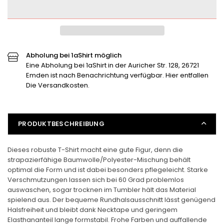
Kinder-
Kinder-
T-
T-
Shirt
Shirt
verringern
erhöhen
Abholung bei 1aShirt möglich
Eine Abholung bei 1aShirt in der Auricher Str. 128, 26721
Emden ist nach Benachrichtung verfügbar. Hier entfallen
Die Versandkosten.
PRODUKTBESCHREIBUNG
Dieses robuste T-Shirt macht eine gute Figur, denn die
strapazierfähige Baumwolle/Polyester-Mischung behält
optimal die Form und ist dabei besonders pflegeleicht. Starke
Verschmutzungen lassen sich bei 60 Grad problemlos
auswaschen, sogar trocknen im Tumbler hält das Material
spielend aus. Der bequeme Rundhalsausschnitt lässt genügend
Halsfreiheit und bleibt dank Necktape und geringem
Elasthananteil lange formstabil. Frohe Farben und auffallende