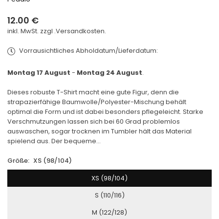
12.00 €
Normaler
inkl. MwSt. zzgl .
Versandkosten.
Preis
Vorrausichtliches Abholdatum/Lieferdatum:
Montag 17 August
-
Montag 24 August
.
Dieses robuste T-Shirt macht eine gute Figur, denn die
strapazierfähige Baumwolle/Polyester-Mischung behält
optimal die Form und ist dabei besonders pflegeleicht. Starke
Verschmutzungen lassen sich bei 60 Grad problemlos
auswaschen, sogar trocknen im Tumbler hält das Material
spielend aus. Der bequeme...
Größe:
XS (98/104)
XS (98/104)
S (110/116)
M (122/128)