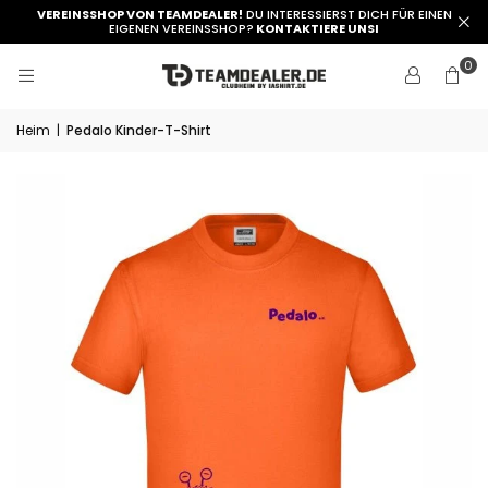
VEREINSSHOP VON TEAMDEALER!
DU INTERESSIERST DICH FÜR EINEN
EIGENEN VEREINSSHOP?
KONTAKTIERE UNSI
0
Heim
|
Pedalo Kinder-T-Shirt