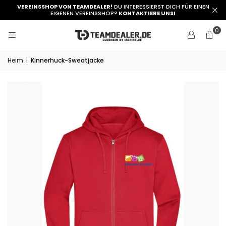
VEREINSSHOP VON TEAMDEALER!
DU INTERESSIERST DICH FÜR EINEN
EIGENEN VEREINSSHOP?
KONTAKTIERE UNSI
0
Heim
|
Kinnerhuck-Sweatjacke