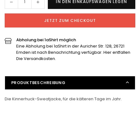
Menge
Menge
IN DEN EINKAUFSWAGEN LEGEN
Menge
für
für
Kinnerhuck-
Kinnerhuck-
JETZT ZUM CHECKOUT
Sweatjacke
Sweatjacke
verringern
erhöhen
Abholung bei 1aShirt möglich
Eine Abholung bei 1aShirt in der Auricher Str. 128, 26721
Emden ist nach Benachrichtung verfügbar. Hier entfallen
Die Versandkosten.
PRODUKTBESCHREIBUNG
Die Kinnerhuck-Sweatjacke, für die kälteren Tage im Jahr.