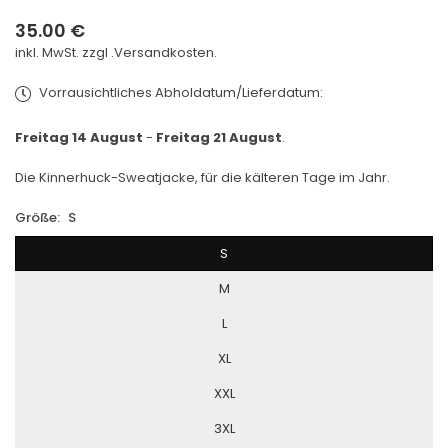
35.00 €
Normaler
inkl. MwSt. zzgl .
Versandkosten.
Preis
Vorrausichtliches Abholdatum/Lieferdatum:
Freitag 14 August
-
Freitag 21 August
.
Die Kinnerhuck-Sweatjacke, für die kälteren Tage im Jahr.
Größe:
S
S
M
L
XL
XXL
3XL