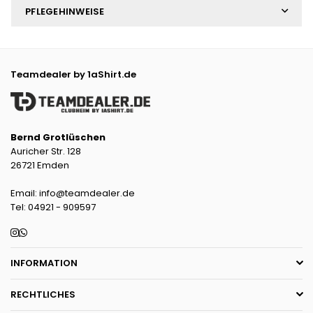
PFLEGEHINWEISE
Teamdealer by 1aShirt.de
Bernd Grotlüschen
Auricher Str. 128
26721 Emden
Email: info@teamdealer.de
Tel: 04921 - 909597
Instagram
Whatsapp
INFORMATION
RECHTLICHES