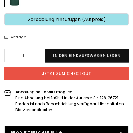
Veredelung hinzufügen (Aufpreis)
Anfrage
Menge
Menge
IN DEN EINKAUFSWAGEN LEGEN
Menge
für
für
Kindershirt
Kindershirt
JETZT ZUM CHECKOUT
“1955”
“1955”
verringern
erhöhen
Abholung bei 1aShirt möglich
Eine Abholung bei 1aShirt in der Auricher Str. 128, 26721
Emden ist nach Benachrichtung verfügbar. Hier entfallen
Die Versandkosten.
PRODUKTBESCHREIBUNG