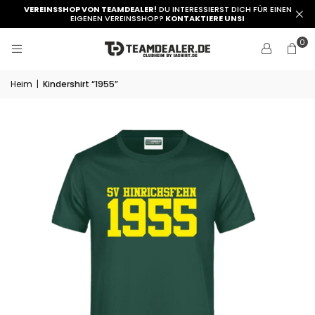
VEREINSSHOP VON TEAMDEALER!
DU INTERESSIERST DICH FÜR EINEN
EIGENEN VEREINSSHOP?
KONTAKTIERE UNSI
0
Heim
|
Kindershirt “1955”