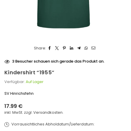
Share:
3
Besucher schauen sich gerade das Produkt an.
Kindershirt “1955”
Verfügbar:
Auf Lager
SV Hinrichsfehn
17.99 €
Normaler
inkl. MwSt. zzgl .
Versandkosten.
Preis
Vorrausichtliches Abholdatum/Lieferdatum: