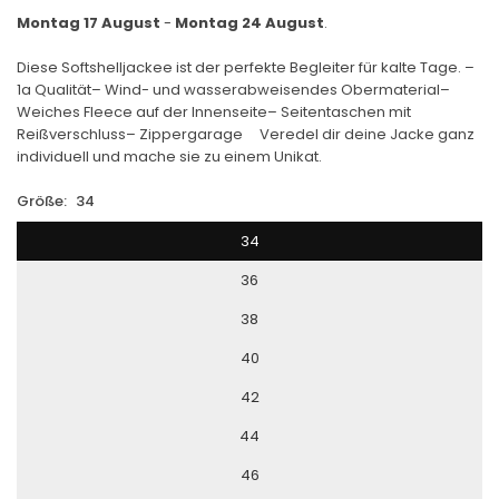
Montag 17 August
-
Montag 24 August
.
Diese Softshelljackee ist der perfekte Begleiter für kalte Tage. –
1a Qualität– Wind- und wasserabweisendes Obermaterial–
Weiches Fleece auf der Innenseite– Seitentaschen mit
Reißverschluss– Zippergarage Veredel dir deine Jacke ganz
individuell und mache sie zu einem Unikat.
Größe:
34
34
36
38
40
42
44
46