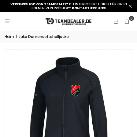
VEREINSSHOP VON TEAMDEALER!
DU INTERESSIERST DICH FÜR EINEN
EIGENEN VEREINSSHOP?
KONTAKTIERE UNSI
0
Heim
|
Jako Damensoftshelljacke