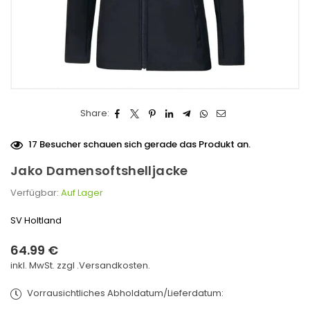
Share:
17
Besucher schauen sich gerade das Produkt an.
Jako Damensoftshelljacke
Verfügbar:
Auf Lager
SV Holtland
64.99 €
Normaler
inkl. MwSt. zzgl .
Versandkosten.
Preis
Vorrausichtliches Abholdatum/Lieferdatum: