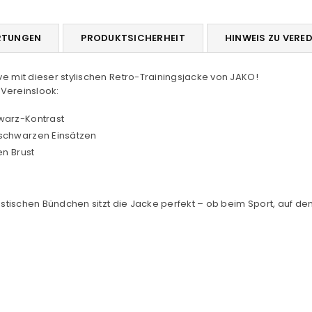
RTUNGEN
PRODUKTSICHERHEIT
HINWEIS ZU VERE
 mit dieser stylischen Retro-Trainingsjacke von JAKO!
 Vereinslook:
warz-Kontrast
 schwarzen Einsätzen
en Brust
stischen Bündchen sitzt die Jacke perfekt – ob beim Sport, auf dem