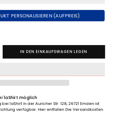
UKT PERSONALISIEREN (AUFPREIS)
nge
IN DEN EINKAUFSWAGEN LEGEN
ko
ncordia
rhove
trojacke
höhen
i 1aShirt möglich
bei 1aShirt in der Auricher Str. 128, 26721 Emden ist
chtung verfügbar. Hier entfallen Die Versandkosten.