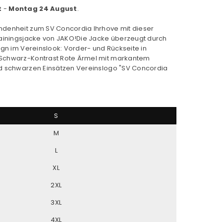
t
-
Montag 24 August
.
ndenheit zum SV Concordia Ihrhove mit dieser
rainingsjacke von JAKO!Die Jacke überzeugt durch
ign im Vereinslook: Vorder- und Rückseite in
Schwarz-Kontrast Rote Ärmel mit markantem
nd schwarzen Einsätzen Vereinslogo "SV Concordia
S
M
L
XL
2XL
3XL
4XL