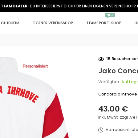
 TEAMDEALER!
DU INTERESSIERST DICH FÜR EINEN EIGENEN VEREINSSHOP?
NEU!
CLUBHEIM
EIGENER VEREINSSHOP
TEAMSPORT-SHOP
Ü
15
Besucher sch
Jako Conco
Verfügbar:
Auf Lag
Concordia Ihrhove
43.00 €
Normaler
Preis
inkl. MwSt. zzgl .
Ver
Vorrausichtlic