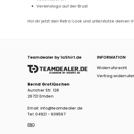
Vereinslogo auf der Brust
Hol dir jetzt den Retro-Look und unterstütze deinen Ve
Teamdealer by 1aShirt.de
INFORMATION
Widerrufsrecht
Vertrag widerrufe
Bernd Grotlüschen
Auricher Str. 128
26721 Emden
Email: info@teamdealer.de
Tel: 04921 - 909597
Instagram
Whatsapp