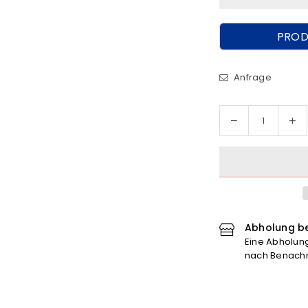
PROD
Anfrage
Menge
Me
Menge
für
für
Jako
Ja
Concordia
Co
Ihrhove
Ih
Retrojacke
Re
verringern
er
Abholung be
Eine Abholung 
nach Benachri