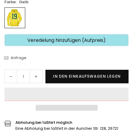
Farbe:
Gelb
Veredelung hinzufügen (Aufpreis)
Anfrage
Menge
Menge
IN DEN EINKAUFSWAGEN LEGEN
Menge
für
für
Herrenhoodie
Herrenhoodie
“Gründungsjahr”
“Gründungsjahr”
verringern
erhöhen
Abholung bei 1aShirt möglich
Eine Abholung bei 1aShirt in der Auricher Str. 128, 26721