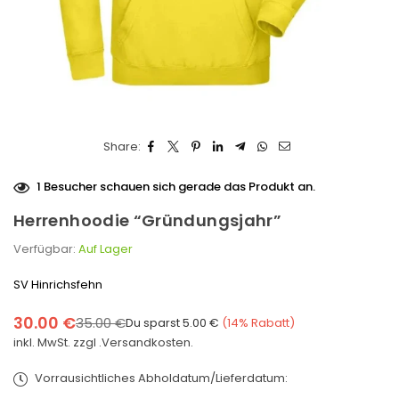
Share:
1
Besucher schauen sich gerade das Produkt an.
Herrenhoodie “Gründungsjahr”
Verfügbar:
Auf Lager
SV Hinrichsfehn
30.00 €
35.00 €
Du sparst
5.00 €
(
14
% Rabatt)
Normaler
inkl. MwSt. zzgl .
Versandkosten.
Preis
Vorrausichtliches Abholdatum/Lieferdatum: