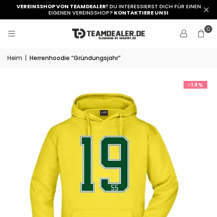
VEREINSSHOP VON TEAMDEALER!
DU INTERESSIERST DICH FÜR EINEN
EIGENEN VEREINSSHOP?
KONTAKTIERE UNSI
0
Heim
|
Herrenhoodie “Gründungsjahr”
-14%