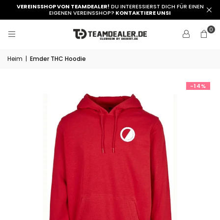
VEREINSSHOP VON TEAMDEALER!
DU INTERESSIERST DICH FÜR EINEN
EIGENEN VEREINSSHOP?
KONTAKTIERE UNSI
0
Heim
|
Emder THC Hoodie
-14%