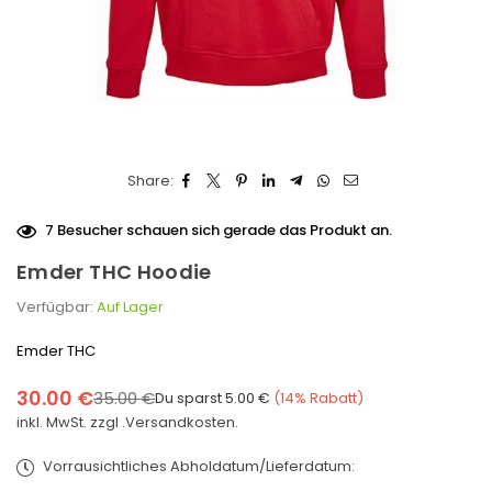
Share:
7
Besucher schauen sich gerade das Produkt an.
Emder THC Hoodie
Verfügbar:
Auf Lager
Emder THC
30.00 €
35.00 €
Du sparst
5.00 €
(
14
% Rabatt)
Normaler
inkl. MwSt. zzgl .
Versandkosten.
Preis
Vorrausichtliches Abholdatum/Lieferdatum: