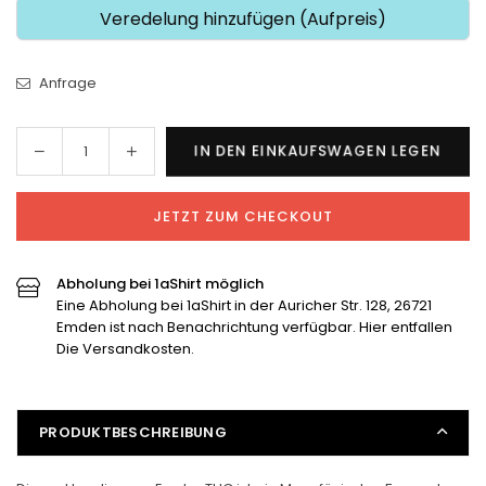
Veredelung hinzufügen (Aufpreis)
Anfrage
Menge
Menge
IN DEN EINKAUFSWAGEN LEGEN
Menge
für
für
Emder
Emder
JETZT ZUM CHECKOUT
THC
THC
Hoodie
Hoodie
verringern
erhöhen
Abholung bei 1aShirt möglich
Eine Abholung bei 1aShirt in der Auricher Str. 128, 26721
Emden ist nach Benachrichtung verfügbar. Hier entfallen
Die Versandkosten.
PRODUKTBESCHREIBUNG