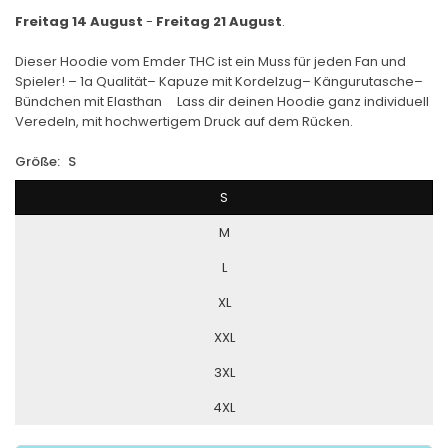
Freitag 14 August
-
Freitag 21 August
.
Dieser Hoodie vom Emder THC ist ein Muss für jeden Fan und
Spieler! – 1a Qualität– Kapuze mit Kordelzug– Kängurutasche–
Bündchen mit Elasthan Lass dir deinen Hoodie ganz individuell
Veredeln, mit hochwertigem Druck auf dem Rücken.
Größe:
S
S
M
L
XL
XXL
3XL
4XL