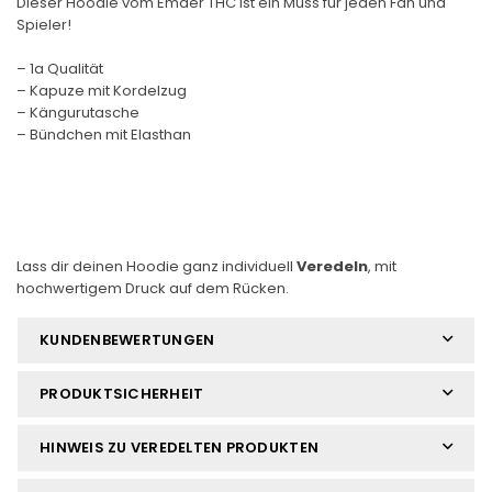
Dieser Hoodie vom Emder THC ist ein Muss für jeden Fan und
Spieler!
– 1a Qualität
– Kapuze mit Kordelzug
– Kängurutasche
– Bündchen mit Elasthan
Lass dir deinen Hoodie ganz individuell
Veredeln
, mit
hochwertigem Druck auf dem Rücken.
KUNDENBEWERTUNGEN
PRODUKTSICHERHEIT
HINWEIS ZU VEREDELTEN PRODUKTEN