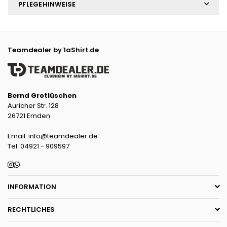
PFLEGEHINWEISE
Teamdealer by 1aShirt.de
Bernd Grotlüschen
Auricher Str. 128
26721 Emden
Email: info@teamdealer.de
Tel: 04921 - 909597
Instagram
Whatsapp
INFORMATION
RECHTLICHES