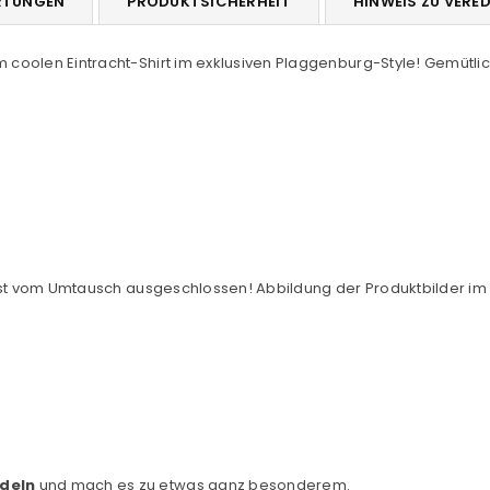
RTUNGEN
PRODUKTSICHERHEIT
HINWEIS ZU VERE
em coolen Eintracht-Shirt im exklusiven Plaggenburg-Style! Gemütlic
und ist vom Umtausch ausgeschlossen! Abbildung der Produktbilder i
edeln
und mach es zu etwas ganz besonderem.