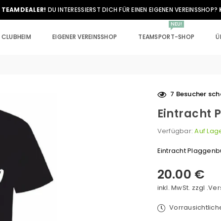
 TEAMDEALER!
DU INTERESSIERST DICH FÜR EINEN EIGENEN VEREINSSHOP?
NEU!
CLUBHEIM
EIGENER VEREINSSHOP
TEAMSPORT-SHOP
Ü
7
Besucher scha
Eintracht 
Verfügbar:
Auf Lag
Eintracht Plaggenb
20.00 €
Normaler
Preis
inkl. MwSt. zzgl .
Ver
Vorrausichtlic