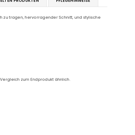
DELTEN PRODUKTEN
PFLEGEHINWEISE
h zu tragen, hervorragender Schnitt, und stylische
m Vergleich zum Endprodukt ähnlich.