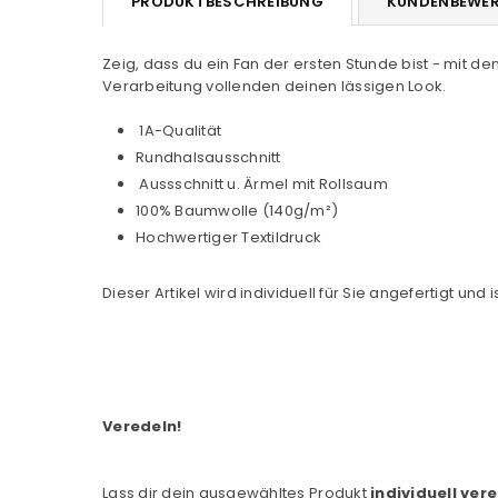
PRODUKTBESCHREIBUNG
KUNDENBEWE
Zeig, dass du ein Fan der ersten Stunde bist - mit d
Verarbeitung vollenden deinen lässigen Look.
1A-Qualität
Rundhalsausschnitt
Aussschnitt u. Ärmel mit Rollsaum
100% Baumwolle (140g/m²)
Hochwertiger Textildruck
Dieser Artikel wird individuell für Sie angefertigt 
Veredeln!
Lass dir dein ausgewähltes Produkt
individuell ver