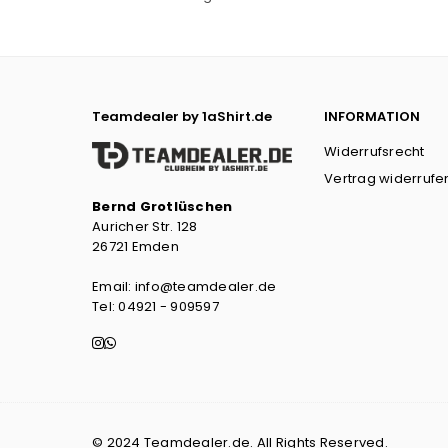
Teamdealer by 1aShirt.de
INFORMATION
Widerrufsrecht
Vertrag widerrufe
Bernd Grotlüschen
Auricher Str. 128
26721 Emden
Email: info@teamdealer.de
Tel: 04921 - 909597
Instagram
Whatsapp
© 2024 Teamdealer.de. All Rights Reserved.