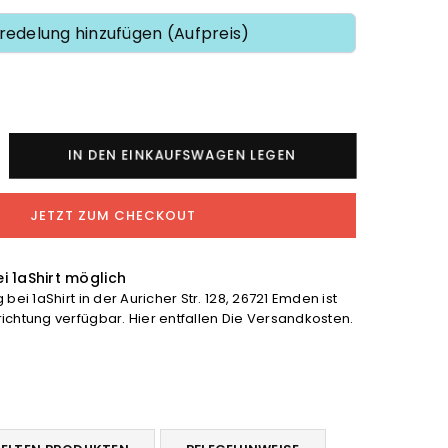
redelung hinzufügen (Aufpreis)
nge
IN DEN EINKAUFSWAGEN LEGEN
tracht
JETZT ZUM CHECKOUT
aggenburg
rt
höhen
i 1aShirt möglich
bei 1aShirt in der Auricher Str. 128, 26721 Emden ist
chtung verfügbar. Hier entfallen Die Versandkosten.