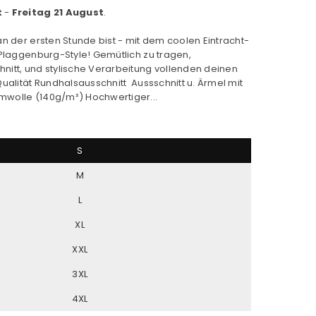
t
-
Freitag 21 August
.
an der ersten Stunde bist - mit dem coolen Eintracht-
 Plaggenburg-Style! Gemütlich zu tragen,
nitt, und stylische Verarbeitung vollenden deinen
ualität Rundhalsausschnitt Aussschnitt u. Ärmel mit
mwolle (140g/m²) Hochwertiger...
S
M
L
XL
XXL
3XL
4XL