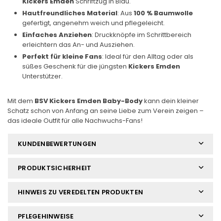
Kickers Emden
Schriftzug in Blau.
Hautfreundliches Material
: Aus
100 % Baumwolle
gefertigt, angenehm weich und pflegeleicht.
Einfaches Anziehen
: Druckknöpfe im Schrittbereich
erleichtern das An- und Ausziehen.
Perfekt für kleine Fans
: Ideal für den Alltag oder als
süßes Geschenk für die jüngsten
Kickers Emden
Unterstützer.
Mit dem
BSV Kickers Emden Baby-Body
kann dein kleiner
Schatz schon von Anfang an seine Liebe zum Verein zeigen –
das ideale Outfit für alle Nachwuchs-Fans!
KUNDENBEWERTUNGEN
PRODUKTSICHERHEIT
HINWEIS ZU VEREDELTEN PRODUKTEN
PFLEGEHINWEISE