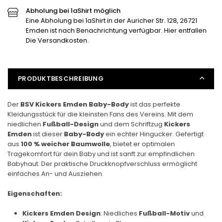
Body
Body
Abholung bei 1aShirt möglich
verringern
Eine Abholung bei 1aShirt in der Auricher Str. 128, 26721
erhöhen
Emden ist nach Benachrichtung verfügbar. Hier entfallen
Die Versandkosten.
PRODUKTBESCHREIBUNG
Der
BSV Kickers Emden Baby-Body
ist das perfekte
Kleidungsstück für die kleinsten Fans des Vereins. Mit dem
niedlichen
Fußball-Design
und dem Schriftzug
Kickers
Emden
ist dieser
Baby-Body
ein echter Hingucker. Gefertigt
aus
100 % weicher Baumwolle
, bietet er optimalen
Tragekomfort für dein Baby und ist sanft zur empfindlichen
Babyhaut. Der praktische Druckknopfverschluss ermöglicht
einfaches An- und Ausziehen.
Eigenschaften:
Kickers Emden Design
: Niedliches
Fußball-Motiv
und