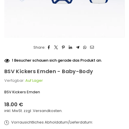
Share:
1
Besucher schauen sich gerade das Produkt an.
BSV Kickers Emden - Baby-Body
Verfügbar:
Auf Lager
BSV Kickers Emden
18.00 €
Normaler
inkl. MwSt. zzgl .
Versandkosten.
Preis
Vorrausichtliches Abholdatum/Lieferdatum: