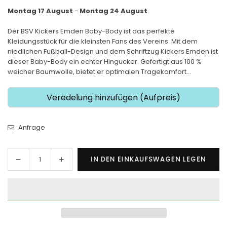
Montag 17 August
-
Montag 24 August
.
Der BSV Kickers Emden Baby-Body ist das perfekte
Kleidungsstück für die kleinsten Fans des Vereins. Mit dem
niedlichen Fußball-Design und dem Schriftzug Kickers Emden ist
dieser Baby-Body ein echter Hingucker. Gefertigt aus 100 %
weicher Baumwolle, bietet er optimalen Tragekomfort...
Veredelung hinzufügen (Aufpreis)
Anfrage
Menge
Menge
IN DEN EINKAUFSWAGEN LEGEN
Menge
für
für
BSV
BSV
Kickers
Kickers
Emden
Emden
-
-
Baby-
Baby-