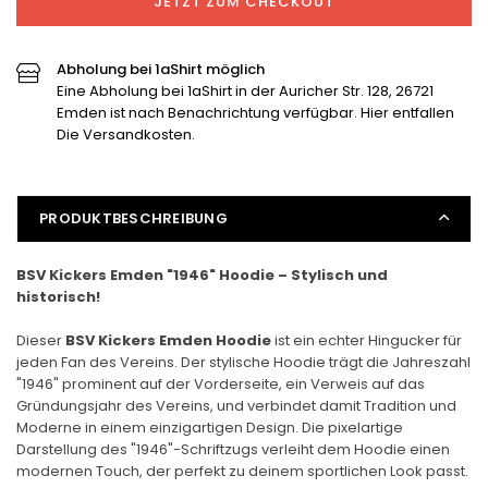
JETZT ZUM CHECKOUT
Kickers
Kickers
Emden
Emden
-
-
Abholung bei 1aShirt möglich
1946
1946
Eine Abholung bei 1aShirt in der Auricher Str. 128, 26721
Hoodie
Hoodie
Emden ist nach Benachrichtung verfügbar. Hier entfallen
verringern
erhöhen
Die Versandkosten.
PRODUKTBESCHREIBUNG
BSV Kickers Emden "1946" Hoodie – Stylisch und
historisch!
Dieser
BSV Kickers Emden Hoodie
ist ein echter Hingucker für
jeden Fan des Vereins. Der stylische Hoodie trägt die Jahreszahl
"1946" prominent auf der Vorderseite, ein Verweis auf das
Gründungsjahr des Vereins, und verbindet damit Tradition und
Moderne in einem einzigartigen Design. Die pixelartige
Darstellung des "1946"-Schriftzugs verleiht dem Hoodie einen
modernen Touch, der perfekt zu deinem sportlichen Look passt.