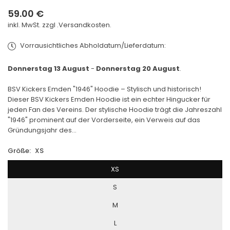
59.00 €
Normaler
inkl. MwSt. zzgl .
Versandkosten.
Preis
Vorrausichtliches Abholdatum/Lieferdatum:
Donnerstag 13 August
-
Donnerstag 20 August
.
BSV Kickers Emden "1946" Hoodie – Stylisch und historisch!
Dieser BSV Kickers Emden Hoodie ist ein echter Hingucker für
jeden Fan des Vereins. Der stylische Hoodie trägt die Jahreszahl
"1946" prominent auf der Vorderseite, ein Verweis auf das
Gründungsjahr des...
Größe:
XS
XS
S
M
L