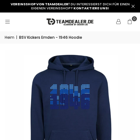
VEREINSSHOP VON TEAMDEALER!
DU INTERESSIERST DICH FÜR EINEN
EIGENEN VEREINSSHOP?
KONTAKTIERE UNSI
0
Heim
|
BSV Kickers Emden - 1946 Hoodie