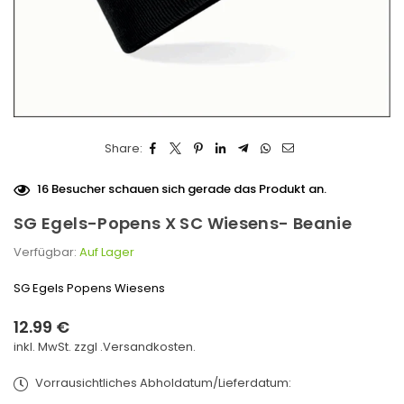
Share:
16
Besucher schauen sich gerade das Produkt an.
SG Egels-Popens X SC Wiesens- Beanie
Verfügbar:
Auf Lager
SG Egels Popens Wiesens
12.99 €
Normaler
inkl. MwSt. zzgl .
Versandkosten.
Preis
Vorrausichtliches Abholdatum/Lieferdatum: