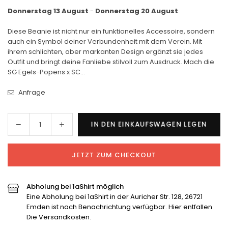
Donnerstag 13 August
-
Donnerstag 20 August
.
Diese Beanie ist nicht nur ein funktionelles Accessoire, sondern
auch ein Symbol deiner Verbundenheit mit dem Verein. Mit
ihrem schlichten, aber markanten Design ergänzt sie jedes
Outfit und bringt deine Fanliebe stilvoll zum Ausdruck. Mach die
SG Egels-Popens x SC...
Anfrage
Menge
Menge
IN DEN EINKAUFSWAGEN LEGEN
Menge
für
für
SG
SG
JETZT ZUM CHECKOUT
Egels-
Egels-
Popens
Popens
x
x
Abholung bei 1aShirt möglich
SC
SC
Eine Abholung bei 1aShirt in der Auricher Str. 128, 26721
Wiesens-
Wiesens-
Emden ist nach Benachrichtung verfügbar. Hier entfallen
Beanie
Beanie
Die Versandkosten.
verringern
erhöhen