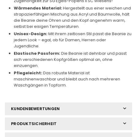
Zugehörigkeit zur SG Egels-Popens x SC Wiesens!
Wärmendes Material:
Hergestellt aus einer weichen und
strapazierfähigen Mischung aus Acryl und Baumwolle, hält
die Beanie deine Ohren und den Kopf angenehm warm,
selbst bei eisigen Temperaturen.
Unisex-Design:
Mit ihrem zeitlosen Stil passt die Beanie zu
jedem Look – egal, ob für Damen, Herren oder
Jugendliche.
Elastische Passform:
Die Beanie ist dehnbar und passt
sich verschiedenen Kopfgrößen optimal an, ohne
einzuengen.
Pflegeleicht:
Das robuste Material ist
maschinenwaschbar und bleibt auch nach mehreren
Waschgängen in Topform.
KUNDENBEWERTUNGEN
PRODUKTSICHERHEIT