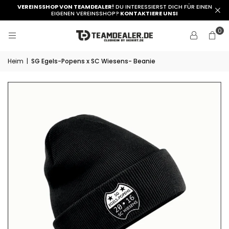
VEREINSSHOP VON TEAMDEALER!
DU INTERESSIERST DICH FÜR EINEN
EIGENEN VEREINSSHOP?
KONTAKTIERE UNSI
0
Heim
|
SG Egels-Popens x SC Wiesens- Beanie