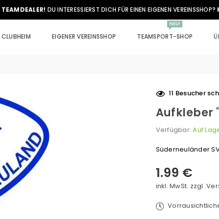
 TEAMDEALER!
DU INTERESSIERST DICH FÜR EINEN EIGENEN VEREINSSHOP?
NEU!
CLUBHEIM
EIGENER VEREINSSHOP
TEAMSPORT-SHOP
Ü
11
Besucher sch
Aufkleber 
Verfügbar:
Auf Lag
Süderneuländer S
1.99 €
Normaler
Preis
inkl. MwSt. zzgl .
Ver
Vorrausichtlic