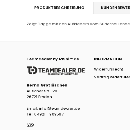
PRODUKTBESCHREIBUNG
KUNDENBEWE
Zeigt Flagge mit den Aufklebern vom Süderneulander 
Teamdealer by 1aShirt.de
INFORMATION
Widerrufsrecht
Vertrag widerrufe
Bernd Grotlüschen
Auricher Str. 128
26721 Emden
Email: info@teamdealer.de
Tel: 04921 - 909597
Instagram
Whatsapp