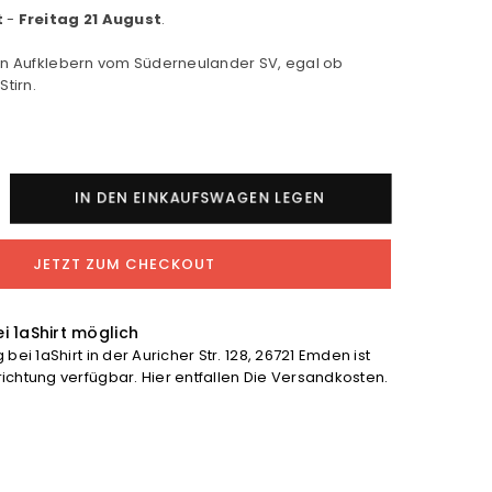
t
-
Freitag 21 August
.
en Aufklebern vom Süderneulander SV, egal ob
Stirn.
nge
IN DEN EINKAUFSWAGEN LEGEN
fkleber
JETZT ZUM CHECKOUT
t;
uot;Logo&quot;
höhen
i 1aShirt möglich
bei 1aShirt in der Auricher Str. 128, 26721 Emden ist
chtung verfügbar. Hier entfallen Die Versandkosten.