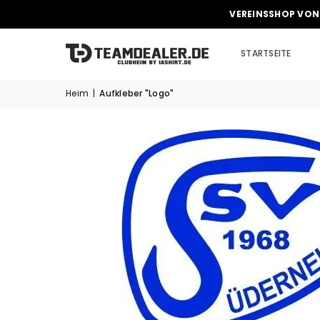
VEREINSSHOP VON
STARTSEITE
Heim
|
Aufkleber "Logo"