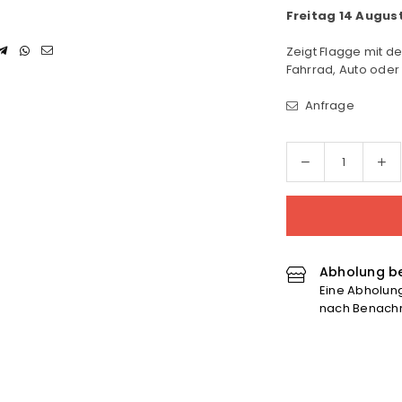
Freitag 14 Augus
Zeigt Flagge mit d
Fahrrad, Auto oder 
Anfrage
Menge
Me
Menge
für
für
Aufkleber
Au
&quot;Logo&quo
&q
verringern
er
Abholung be
Eine Abholung 
nach Benachri