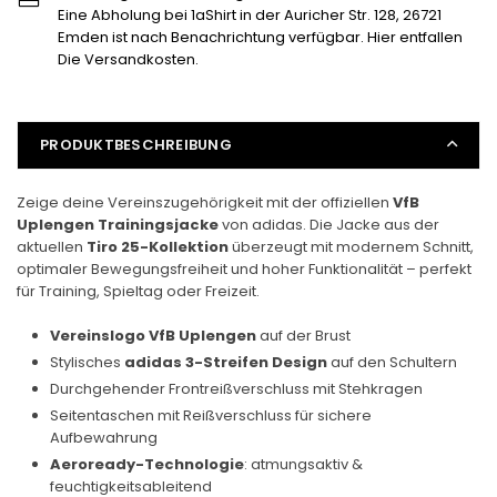
-
-
Eine Abholung bei 1aShirt in der Auricher Str. 128, 26721
Trainingsjacke
Trainingsjacke
Emden ist nach Benachrichtung verfügbar. Hier entfallen
verringern
erhöhen
Die Versandkosten.
PRODUKTBESCHREIBUNG
Zeige deine Vereinszugehörigkeit mit der offiziellen
VfB
Uplengen Trainingsjacke
von adidas. Die Jacke aus der
aktuellen
Tiro 25-Kollektion
überzeugt mit modernem Schnitt,
optimaler Bewegungsfreiheit und hoher Funktionalität – perfekt
für Training, Spieltag oder Freizeit.
Vereinslogo VfB Uplengen
auf der Brust
Stylisches
adidas 3-Streifen Design
auf den Schultern
Durchgehender Frontreißverschluss mit Stehkragen
Seitentaschen mit Reißverschluss für sichere
Aufbewahrung
Aeroready-Technologie
: atmungsaktiv &
feuchtigkeitsableitend