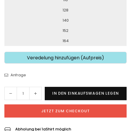
128
140
152
164
Veredelung hinzufügen (Aufpreis)
Anfrage
Menge
Menge
IN DEN EINKAUFSWAGEN LEGEN
Menge
für
für
Adidas
Adidas
JETZT ZUM CHECKOUT
x
x
VfB
VfB
Uplengen
Uplengen
Abholung bei 1aShirt möglich