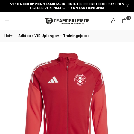
VEREINSSHOP VON TEAMDEALER!
DU INTERESSIERST DICH FÜR EINEN
EIGENEN VEREINSSHOP?
KONTAKTIERE UNSI
0
Heim
|
Adidas x VfB Uplengen - Trainingsjacke