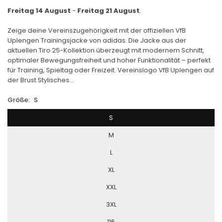
Freitag 14 August
-
Freitag 21 August
.
Zeige deine Vereinszugehörigkeit mit der offiziellen VfB
Uplengen Trainingsjacke von adidas. Die Jacke aus der
aktuellen Tiro 25-Kollektion überzeugt mit modernem Schnitt,
optimaler Bewegungsfreiheit und hoher Funktionalität – perfekt
für Training, Spieltag oder Freizeit. Vereinslogo VfB Uplengen auf
der Brust Stylisches...
Größe:
S
S
M
L
XL
XXL
3XL
116