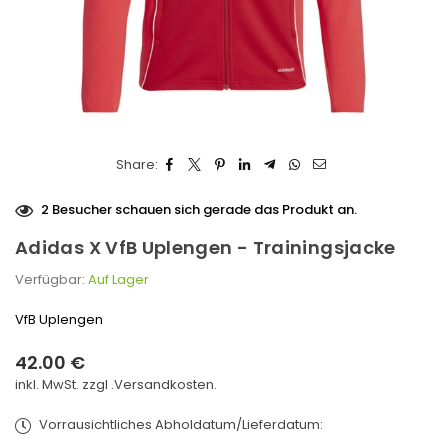
Share:
2
Besucher schauen sich gerade das Produkt an.
Adidas X VfB Uplengen - Trainingsjacke
Verfügbar:
Auf Lager
VfB Uplengen
42.00 €
Normaler
inkl. MwSt. zzgl .
Versandkosten.
Preis
Vorrausichtliches Abholdatum/Lieferdatum: