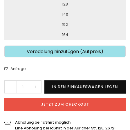
128
140
152
164
Veredelung hinzufügen (Aufpreis)
Anfrage
Menge
Menge
IN DEN EINKAUFSWAGEN LEGEN
Menge
für
für
Adidas
Adidas
JETZT ZUM CHECKOUT
x
x
VfB
VfB
Uplengen
Uplengen
Abholung bei 1aShirt möglich
-
-
Eine Abholung bei 1aShirt in der Auricher Str. 128, 26721