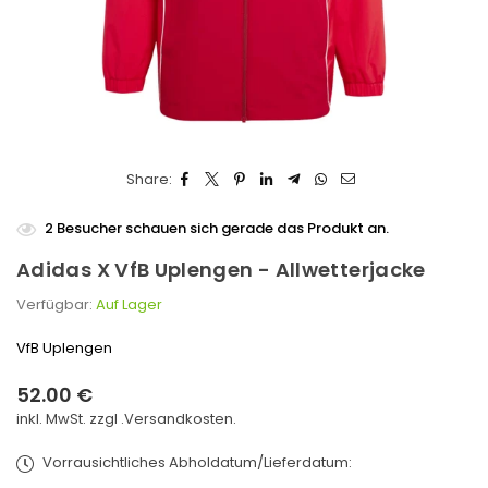
Share:
2
Besucher schauen sich gerade das Produkt an.
Adidas X VfB Uplengen - Allwetterjacke
Verfügbar:
Auf Lager
VfB Uplengen
52.00 €
Normaler
inkl. MwSt. zzgl .
Versandkosten.
Preis
Vorrausichtliches Abholdatum/Lieferdatum: