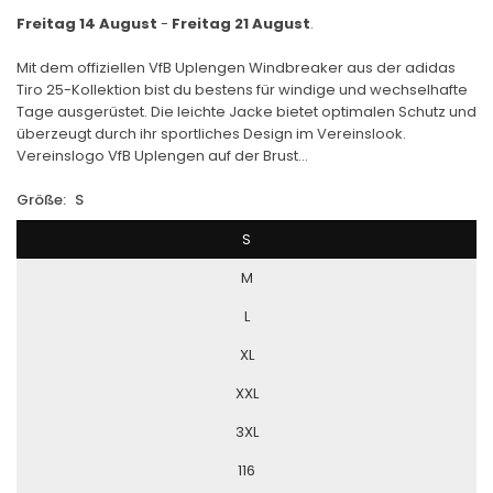
Freitag 14 August
-
Freitag 21 August
.
Mit dem offiziellen VfB Uplengen Windbreaker aus der adidas
Tiro 25-Kollektion bist du bestens für windige und wechselhafte
Tage ausgerüstet. Die leichte Jacke bietet optimalen Schutz und
überzeugt durch ihr sportliches Design im Vereinslook.
Vereinslogo VfB Uplengen auf der Brust...
Größe:
S
S
M
L
XL
XXL
3XL
116