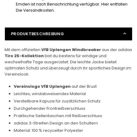
Allwetterjacke
Allwetterjacke
Emden ist nach Benachrichtung verfügbar. Hier entfallen
verringern
erhöhen
Die Versandkosten.
PRODUKTBESCHREIBUNG
Mit dem offiziellen
VfB Uplengen Windbreaker
aus der adidas
Tiro 25-Kollektion
bist du bestens für windige und
wechselhafte Tage ausgerüstet. Die leichte Jacke bietet
optimalen Schutz und überzeugt durch ihr sportliches Design im
Vereinslook.
Vereinslogo VfB Uplengen
auf der Brust
Leichtes, windabweisendes Material
Verstellbare Kapuze für zusätzlichen Schutz
Durchgehender Frontreißverschluss
Praktische Seitentaschen mit Reißverschluss
adidas 3-Streifen Design an den Schultern
Material: 100 % recycelter Polyester