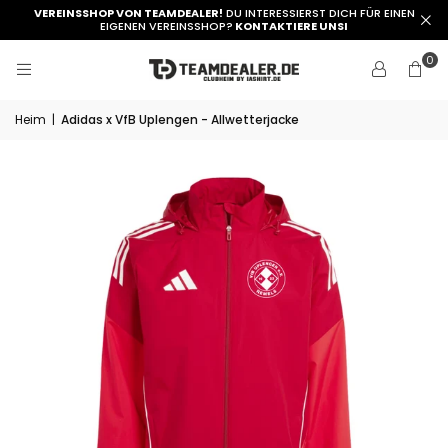
VEREINSSHOP VON TEAMDEALER!
DU INTERESSIERST DICH FÜR EINEN
EIGENEN VEREINSSHOP?
KONTAKTIERE UNSI
0
Heim
|
Adidas x VfB Uplengen - Allwetterjacke