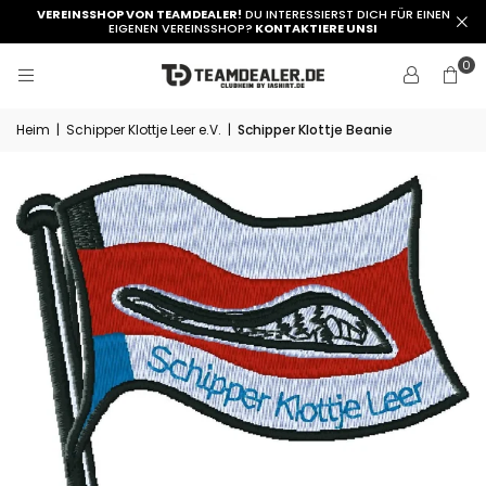
VEREINSSHOP VON TEAMDEALER!
DU INTERESSIERST DICH FÜR EINEN
EIGENEN VEREINSSHOP?
KONTAKTIERE UNSI
0
Heim
|
Schipper Klottje Leer e.V.
|
Schipper Klottje Beanie