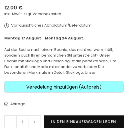
12.00 €
Normaler
inkl. MwSt. zzgl .
Versandkosten.
Preis
Vorrausichtliches Abholdatum/Lieferdatum:
Montag 17 August
-
Montag 24 August
.
Auf der Suche nach einem Beanie, das nicht nur warm hält,
sondern auch Ihren persönlichen Stil unterstreicht? Unser
Beanie mit Sticklogo und Umschlag ist die perfekte Wahl, um
Funktionalität und Mode miteinander zu verbinden.Die
besonderen Merkmale im Detail: Sticklogo: Unser...
Veredelung hinzufügen (Aufpreis)
Anfrage
Menge
Menge
IN DEN EINKAUFSWAGEN LEGEN
Menge
für
für