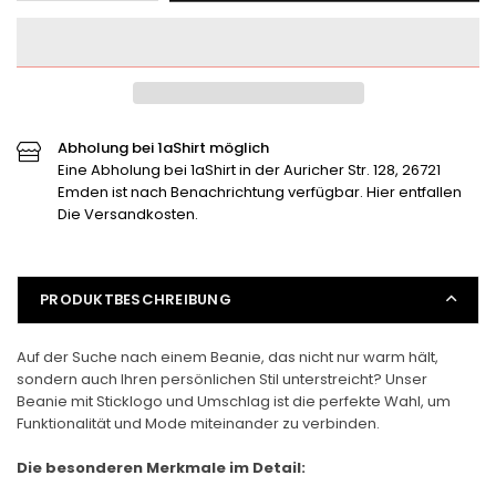
Schipper
Schipper
Klottje
Klottje
Beanie
Beanie
verringern
erhöhen
Abholung bei 1aShirt möglich
Eine Abholung bei 1aShirt in der Auricher Str. 128, 26721
Emden ist nach Benachrichtung verfügbar. Hier entfallen
Die Versandkosten.
PRODUKTBESCHREIBUNG
Auf der Suche nach einem Beanie, das nicht nur warm hält,
sondern auch Ihren persönlichen Stil unterstreicht? Unser
Beanie mit Sticklogo und Umschlag ist die perfekte Wahl, um
Funktionalität und Mode miteinander zu verbinden.
Die besonderen Merkmale im Detail: