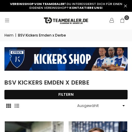
VEREINSSHOP VON TEAMDEALER!
DU INTERESSIERST DICH FÜR EINEN
EIGENEN VEREINSSHOP?
KONTAKTIERE UNSI
0
Heim
|
BSV Kickers Emden x Derbe
BSV KICKERS EMDEN X DERBE
FILTERN
Sortieren